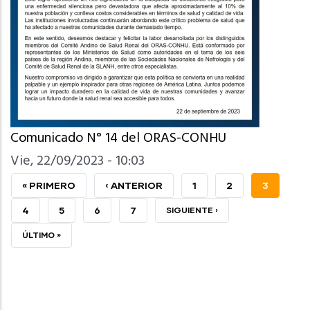
Comunicado N° 14 del ORAS-CONHU
Vie, 22/09/2023 - 10:03
PRIMERA
« PRIMERO
PÁGINA
‹ ANTERIOR
PAGE
1
PAGE
2
PÁGINA
3
PÁGINA
ANTERIOR
ACTUAL
PAGE
4
PAGE
5
PAGE
6
PAGE
7
SIGUIENTE
SIGUIENTE ›
PÁGINA
ÚLTIMA
ÚLTIMO »
PÁGINA