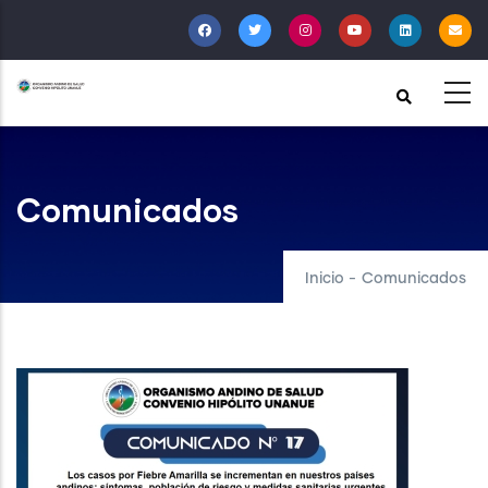
Pasar
al
contenido
principal
Comunicados
Inicio
-
Comunicados