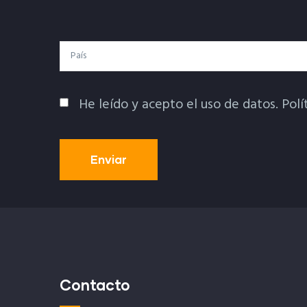
Electrónico
País
He leído y acepto el uso de datos.
Polí
Política De Privacidad
Contacto