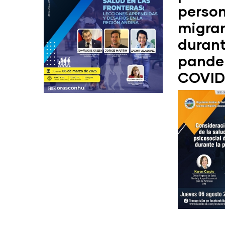
perso
migra
durant
pande
COVID