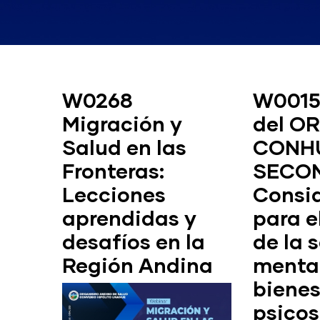
W0268
W0015
Migración y
del OR
Salud en las
CONHU
Fronteras:
SECO
Lecciones
Consi
aprendidas y
para e
desafíos en la
de la 
Región Andina
mental
bienes
psicos