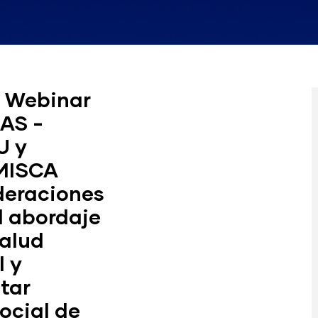
 Webinar
AS -
 y
MISCA
deraciones
l abordaje
salud
 y
tar
ocial de