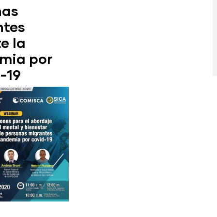
nas
ntes
e la
mia por
-19