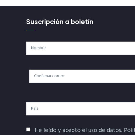
Suscripción a boletín
Nombre
Correo
Correo Electrónico
Electrónico
País
He leído y acepto el uso de datos.
Polí
Política De Privacidad