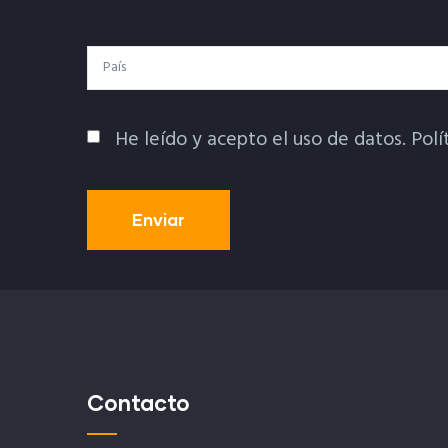
País
He leído y acepto el uso de datos.
Polí
Política De Privacidad
Contacto