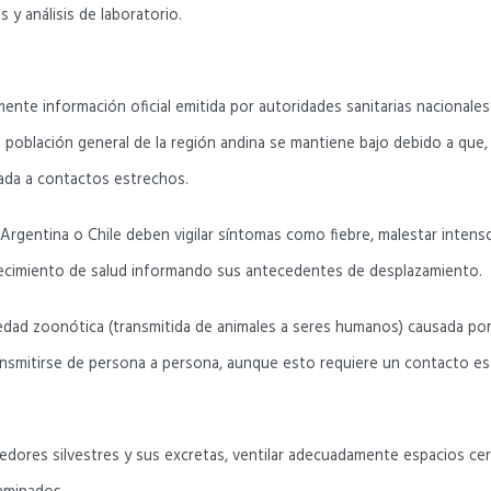
y análisis de laboratorio.
e información oficial emitida por autoridades sanitarias nacionales e 
población general de la región andina se mantiene bajo debido a que, la 
ciada a contactos estrechos.
rgentina o Chile deben vigilar síntomas como fiebre, malestar intenso 
ablecimiento de salud informando sus antecedentes de desplazamiento.
edad zoonótica (transmitida de animales a seres humanos) causada por
ransmitirse de persona a persona, aunque esto requiere un contacto es
edores silvestres y sus excretas, ventilar adecuadamente espacios cerr