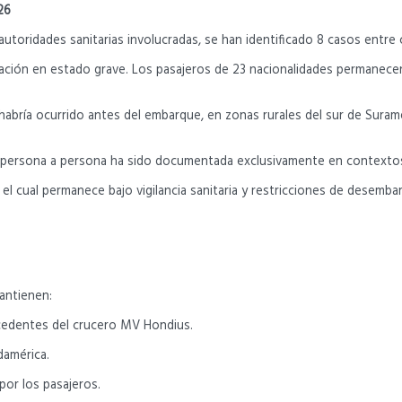
26
autoridades sanitarias involucradas, se han identificado 8 casos ent
rcación en estado grave. Los pasajeros de 23 nacionalidades permanece
l habría ocurrido antes del embarque, en zonas rurales del sur de Suram
ón persona a persona ha sido documentada exclusivamente en contexto
el cual permanece bajo vigilancia sanitaria y restricciones de desemba
antienen:
ocedentes del crucero MV Hondius.
damérica.
por los pasajeros.