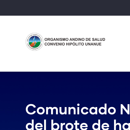
Pasar
al
contenido
principal
Comunicado N°
del brote de h