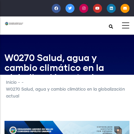
Pasar
al
contenido
principal
W0270 Salud, agua y
cambio climático en la
globalización actual
Inicio
-
-
W0270 Salud, agua y cambio climático en la globalización
actual