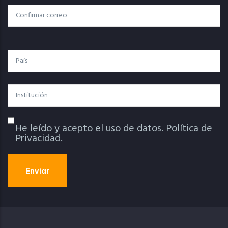
Electrónico
Confirmar Correo
País
Institución
He leído y acepto el uso de datos.
Política de
Política De Privacidad
Privacidad.