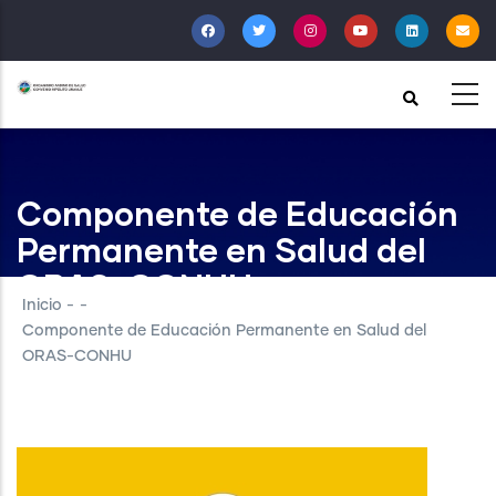
Pasar
al
contenido
principal
Componente de Educación
Permanente en Salud del
ORAS-CONHU
Inicio
-
-
Componente de Educación Permanente en Salud del
ORAS-CONHU