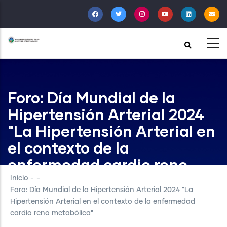
Pasar
al
contenido
principal
Foro: Día Mundial de la
Hipertensión Arterial 2024
"La Hipertensión Arterial en
el contexto de la
enfermedad cardio reno
metabólica"
Inicio
-
-
Foro: Día Mundial de la Hipertensión Arterial 2024 "La
Hipertensión Arterial en el contexto de la enfermedad
cardio reno metabólica"