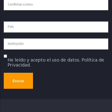
Confirmar Correo
País
Institución
He leído y acepto el uso de datos.
Política de
Política De Privacidad
Privacidad.