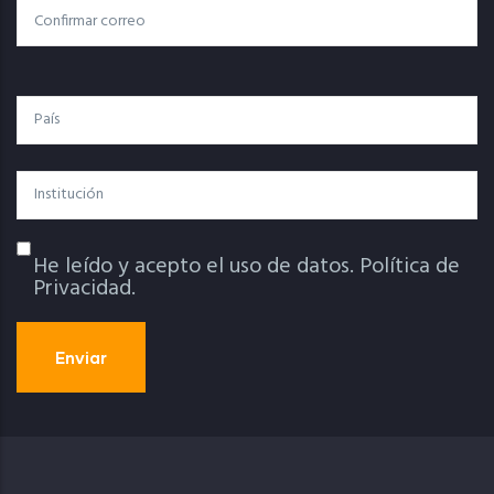
Confirmar Correo
País
Institución
He leído y acepto el uso de datos.
Política de
Política De Privacidad
Privacidad.