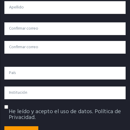
Apellido
Correo
Correo Electrónico
Electrónico
Confirmar Correo
País
Institución
He leído y acepto el uso de datos.
Política de
Política De Privacidad
Privacidad.