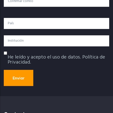
Confirmar Correo
País
Institución
He leído y acepto el uso de datos.
Política de
Política De Privacidad
Privacidad.