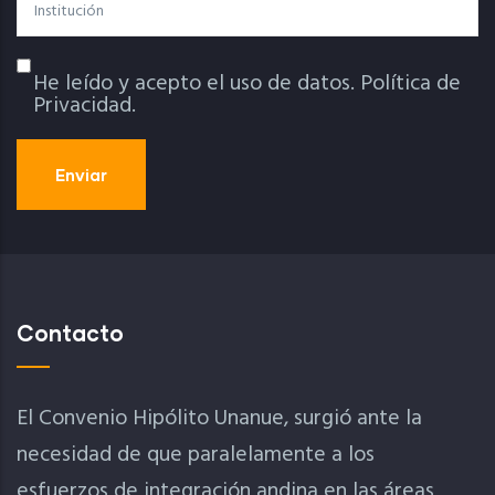
Institución
He leído y acepto el uso de datos.
Política de
Política De Privacidad
Privacidad.
Contacto
El Convenio Hipólito Unanue, surgió ante la
necesidad de que paralelamente a los
esfuerzos de integración andina en las áreas