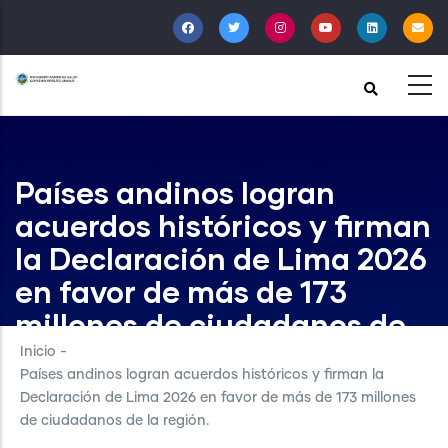
Pasar
al
contenido
principal
Países andinos logran
acuerdos históricos y firman
la Declaración de Lima 2026
en favor de más de 173
millones de ciudadanos de
la región.
Inicio
-
Países andinos logran acuerdos históricos y firman la
Declaración de Lima 2026 en favor de más de 173 millones
de ciudadanos de la región.