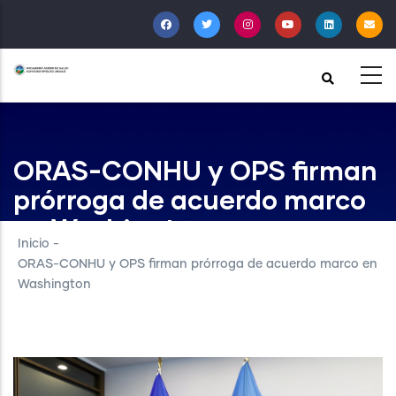
Pasar
al
contenido
principal
ORAS-CONHU y OPS firman
prórroga de acuerdo marco
en Washington
Inicio
-
ORAS-CONHU y OPS firman prórroga de acuerdo marco en
Washington