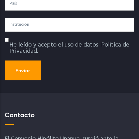
País
Institución
He leído y acepto el uso de datos.
Política de
Política De Privacidad
Privacidad.
Contacto