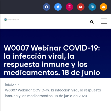
Pasar
al
contenido
principal
W0007 Webinar COVID-19:
la infección viral, la
respuesta inmune y los
medicamentos. 18 de junio
de 2020
Inicio
-
-
W0007 Webinar COVID-19: la infección viral, la respuesta
inmune y los medicamentos. 18 de junio de 2020