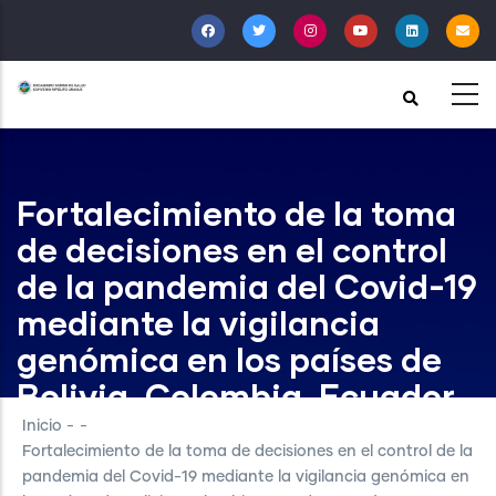
Pasar
al
contenido
principal
Fortalecimiento de la toma
de decisiones en el control
de la pandemia del Covid-19
mediante la vigilancia
genómica en los países de
Bolivia, Colombia, Ecuador
y Perú
Inicio
-
-
Fortalecimiento de la toma de decisiones en el control de la
pandemia del Covid-19 mediante la vigilancia genómica en