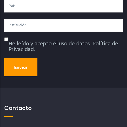
País
Institución
He leído y acepto el uso de datos.
Política de
Política De Privacidad
Privacidad.
Contacto