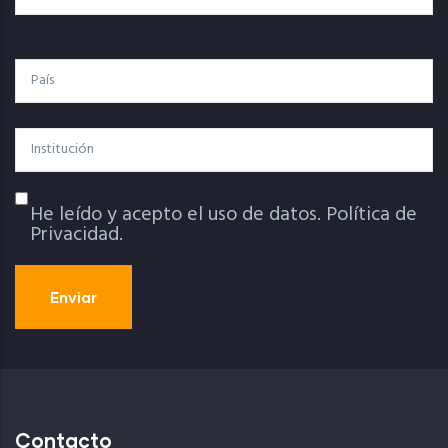
País
Institución
He leído y acepto el uso de datos.
Política de
Política De Privacidad
Privacidad.
Contacto