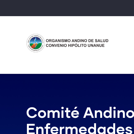
Pasar
al
contenido
principal
Comité Andino 
Enfermedades 