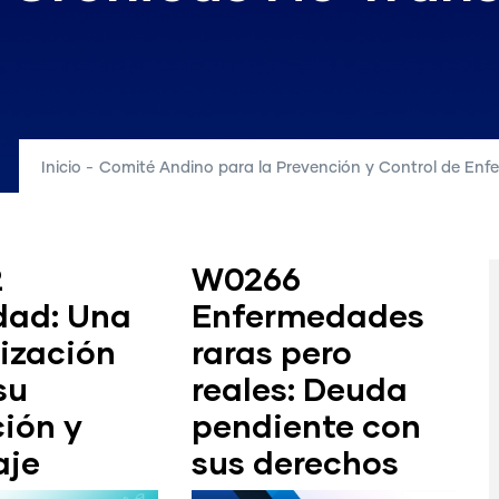
Inicio
-
Comité Andino para la Prevención y Control de Enf
2
W0266
dad: Una
Enfermedades
ización
raras pero
su
reales: Deuda
ción y
pendiente con
aje
sus derechos