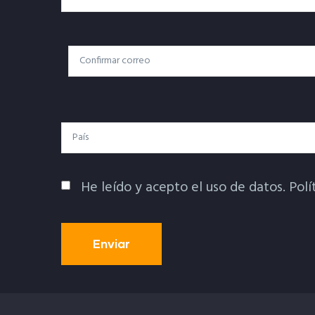
Correo
Correo Electrónico
Electrónico
País
He leído y acepto el uso de datos.
Polí
Política De Privacidad