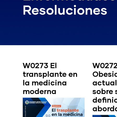
Resoluciones
W0273 El
W027
transplante en
Obesi
la medicina
actual
moderna
sobre 
defini
abord