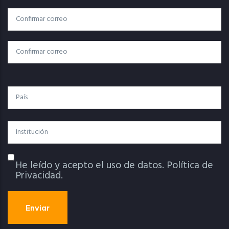
Correo
Correo Electrónico
Electrónico
Confirmar Correo
País
Institución
He leído y acepto el uso de datos.
Política de
Política De Privacidad
Privacidad.