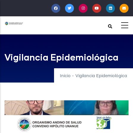
Pasar
al
contenido
principal
Vigilancia Epidemiológica
Inicio
-
Vigilancia Epidemiológica