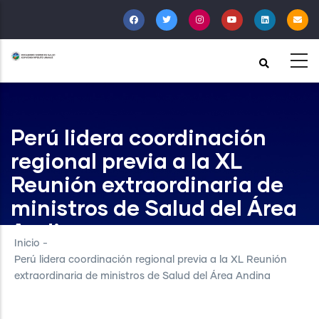
Pasar
al
contenido
principal
Perú lidera coordinación
regional previa a la XL
Reunión extraordinaria de
ministros de Salud del Área
Andina
Inicio
-
Perú lidera coordinación regional previa a la XL Reunión
extraordinaria de ministros de Salud del Área Andina