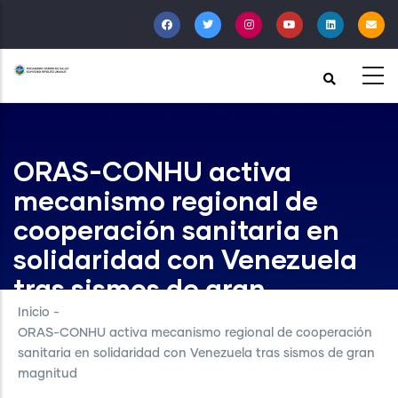
Pasar
al
contenido
principal
ORAS-CONHU activa
mecanismo regional de
cooperación sanitaria en
solidaridad con Venezuela
tras sismos de gran
magnitud
Inicio
-
ORAS-CONHU activa mecanismo regional de cooperación
sanitaria en solidaridad con Venezuela tras sismos de gran
magnitud