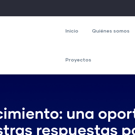
Navegación
principal
Inicio
Quiénes somos
Proyectos
imiento: una opor
stras respuestas p