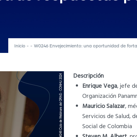
Inicio
-
-
W0246 Envejecimiento: una oportunidad de forta
Descripción
Enrique Vega
, jefe 
Organización Panamr
Mauricio Salazar
, mé
Servicios de Salud, d
Social de Colombia
Steven M. Albert
, p