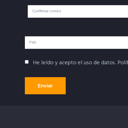
Correo
Correo Electrónico
Electrónico
País
He leído y acepto el uso de datos.
Polí
Política De Privacidad