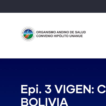
Pasar
al
contenido
principal
Epi. 3 VIGEN:
BOLIVIA