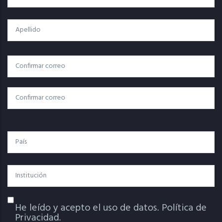
Apellido
Correo
Correo Electrónico
Electrónico
Confirmar Correo
País
Institución
He leído y acepto el uso de datos.
Política de
Política De Privacidad
Privacidad.