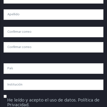
Apellido
Correo
Correo Electrónico
Electrónico
Confirmar Correo
País
Institución
He leído y acepto el uso de datos.
Política de
Política De Privacidad
Privacidad.