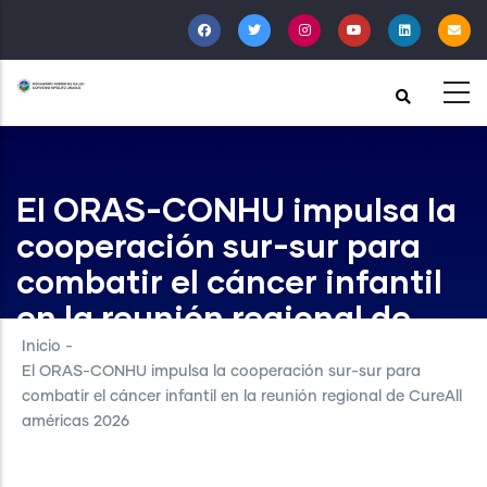
Pasar
al
contenido
principal
El ORAS-CONHU impulsa la
cooperación sur-sur para
combatir el cáncer infantil
en la reunión regional de
CureAll américas 2026
Inicio
-
El ORAS-CONHU impulsa la cooperación sur-sur para
combatir el cáncer infantil en la reunión regional de CureAll
américas 2026