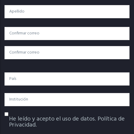
Apellido
Correo
Correo Electrónico
Electrónico
Confirmar Correo
País
Institución
He leído y acepto el uso de datos.
Política de
Política De Privacidad
Privacidad.