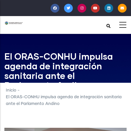
Pasar
al
contenido
principal
El ORAS-CONHU impulsa
agenda de integración
sanitaria ante el
Parlamento Andino
Inicio
-
El ORAS-CONHU impulsa agenda de integración sanitaria
ante el Parlamento Andino