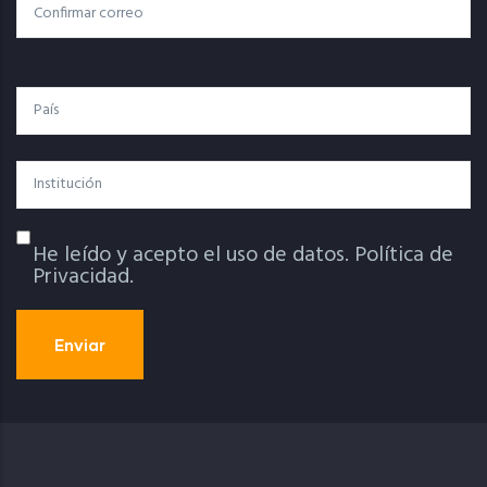
Confirmar Correo
País
Institución
He leído y acepto el uso de datos.
Política de
Política De Privacidad
Privacidad.