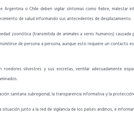
 Argentina o Chile deben vigilar síntomas como fiebre, malestar int
ablecimiento de salud informando sus antecedentes de desplazamiento.
medad zoonótica (transmitida de animales a seres humanos) causada p
ransmitirse de persona a persona, aunque esto requiere un contacto es
 roedores silvestres y sus excretas, ventilar adecuadamente espac
aminados.
 sanitaria subregional, la transparencia informativa y la protección 
ituación junto a la red de vigilancia de los países andinos, e informa