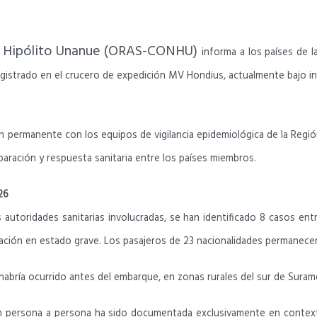
io Hipólito Unanue (ORAS-CONHU)
informa a los países de l
egistrado en el crucero de expedición MV Hondius, actualmente bajo in
ermanente con los equipos de vigilancia epidemiológica de la Región 
paración y respuesta sanitaria entre los países miembros.
26
 autoridades sanitarias involucradas, se han identificado 8 casos e
rcación en estado grave. Los pasajeros de 23 nacionalidades permanece
l habría ocurrido antes del embarque, en zonas rurales del sur de Suram
ión persona a persona ha sido documentada exclusivamente en conte