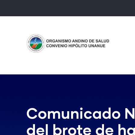
Pasar
al
contenido
principal
Comunicado N
del brote de h