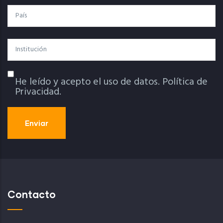
País
Institución
He leído y acepto el uso de datos.
Política de
Política De Privacidad
Privacidad.
Contacto