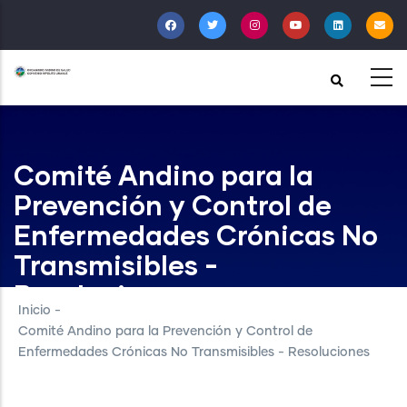
Pasar
al
contenido
principal
Comité Andino para la
Prevención y Control de
Enfermedades Crónicas No
Transmisibles -
Resoluciones
Inicio
-
Comité Andino para la Prevención y Control de
Enfermedades Crónicas No Transmisibles - Resoluciones