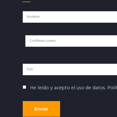
Nombre
Correo
Correo Electrónico
Electrónico
País
He leído y acepto el uso de datos.
Polí
Política De Privacidad