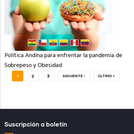
Política Andina para enfrentar la pandemia de
Sobrepeso y Obesidad
PÁGINA
1
PAGE
2
PAGE
3
SIGUIENTE
SIGUIENTE ›
ÚLTIMA
ÚLTIMO »
ACTUAL
PÁGINA
PÁGINA
Suscripción a boletín