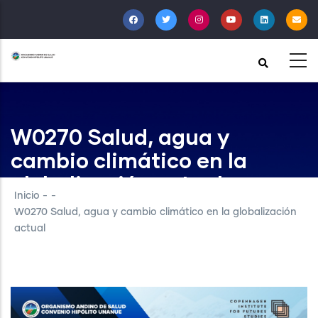
Pasar
al
contenido
principal
W0270 Salud, agua y
cambio climático en la
globalización actual
Inicio
-
-
W0270 Salud, agua y cambio climático en la globalización
actual