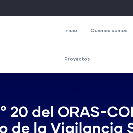
Navegación
principal
Inicio
Quiénes somos
Proyectos
° 20 del ORAS-CO
 de la Vigilancia 