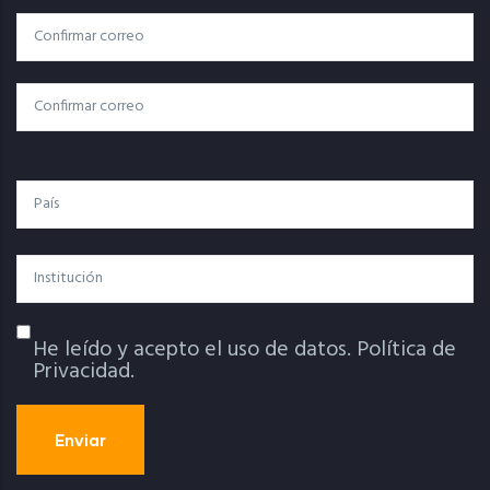
Correo
Correo Electrónico
Electrónico
Confirmar Correo
País
Institución
He leído y acepto el uso de datos.
Política de
Política De Privacidad
Privacidad.