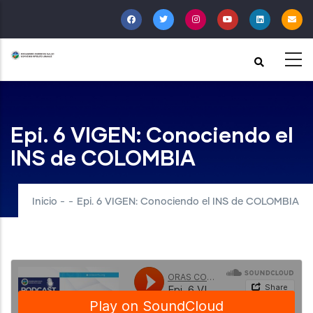
Pasar
al
contenido
principal
Epi. 6 VIGEN: Conociendo el
INS de COLOMBIA
Inicio
-
-
Epi. 6 VIGEN: Conociendo el INS de COLOMBIA