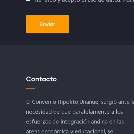
He leído y acepto el uso de datos.
Polí
Política De Privacidad
Contacto
El Convenio Hipólito Unanue, surgió ante l
necesidad de que paralelamente a los
esfuerzos de integración andina en las
áreas económica y educacional, se