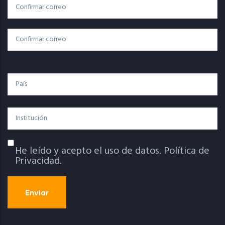
Correo
Correo Electrónico
Electrónico
Confirmar Correo
País
Institución
He leído y acepto el uso de datos.
Política de
Política De Privacidad
Privacidad.