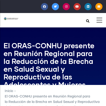
Pasar
al
contenido
principal
El ORAS-CONHU presente
en Reunión Regional para
la Reducción de la Brecha
en Salud Sexual y
Reproductiva de las
Adolescentes y Mujeres
Afrodescendientes
Inicio
-
El ORAS-CONHU presente en Reunión Regional para
la Reducción de la Brecha en Salud Sexual y Reproductiva