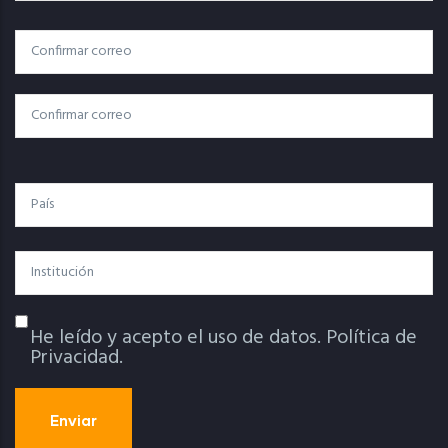
Correo
Correo Electrónico
Electrónico
Confirmar Correo
País
Institución
He leído y acepto el uso de datos.
Política de
Política De Privacidad
Privacidad.