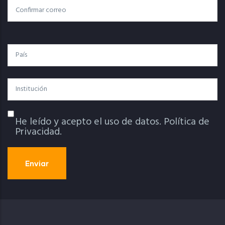
Confirmar Correo
País
Institución
He leído y acepto el uso de datos.
Política de
Política De Privacidad
Privacidad.