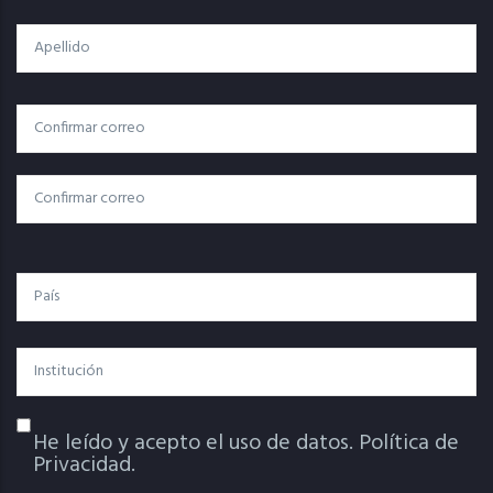
Apellido
Correo
Correo Electrónico
Electrónico
Confirmar Correo
País
Institución
He leído y acepto el uso de datos.
Política de
Política De Privacidad
Privacidad.