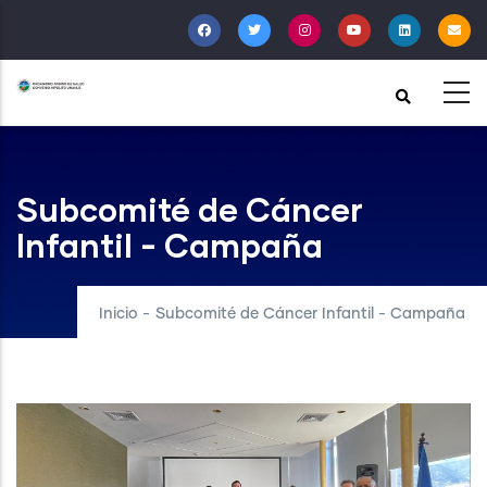
Pasar
al
contenido
principal
Subcomité de Cáncer
Infantil - Campaña
Inicio
-
Subcomité de Cáncer Infantil - Campaña