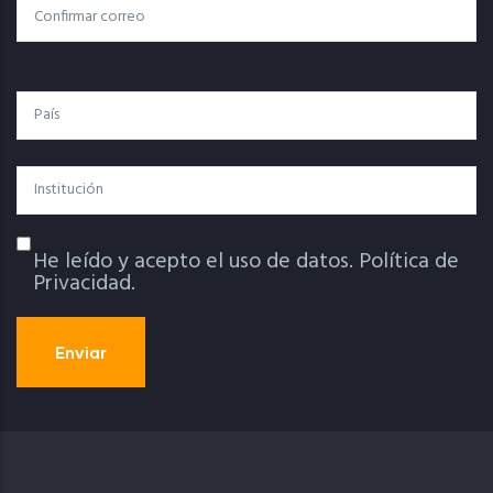
Confirmar Correo
País
Institución
He leído y acepto el uso de datos.
Política de
Política De Privacidad
Privacidad.