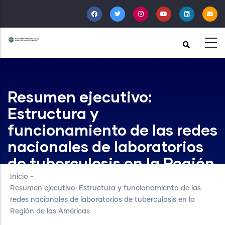
Pasar
al
contenido
principal
Resumen ejecutivo:
Estructura y
funcionamiento de las redes
nacionales de laboratorios
de tuberculosis en la Región
de las Américas
Inicio
-
Resumen ejecutivo: Estructura y funcionamiento de las
redes nacionales de laboratorios de tuberculosis en la
Región de las Américas