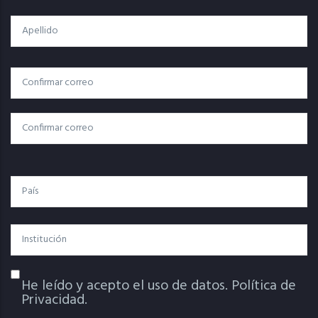
Apellido
Correo
Correo Electrónico
Electrónico
Confirmar Correo
País
Institución
He leído y acepto el uso de datos.
Política de
Política De Privacidad
Privacidad.