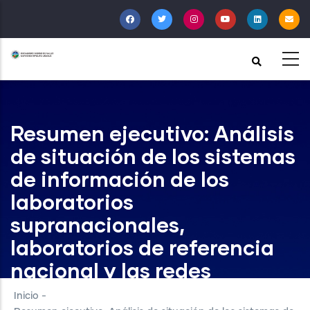
Pasar
al
contenido
principal
Resumen ejecutivo: Análisis
de situación de los sistemas
de información de los
laboratorios
supranacionales,
laboratorios de referencia
nacional y las redes
nacionales de laboratorios
Inicio
-