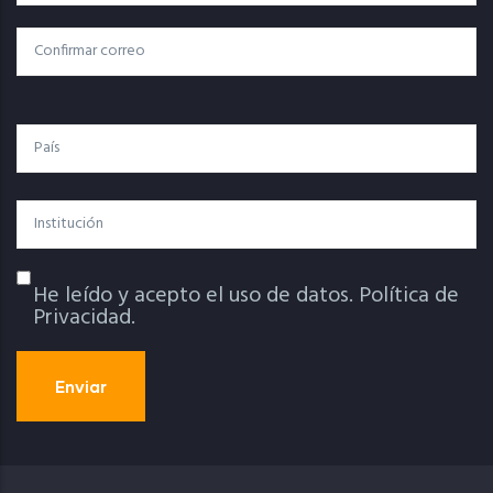
Electrónico
Confirmar Correo
País
Institución
He leído y acepto el uso de datos.
Política de
Política De Privacidad
Privacidad.