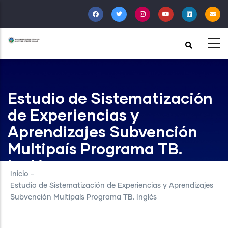
Pasar
al
contenido
principal
Estudio de Sistematización
de Experiencias y
Aprendizajes Subvención
Multipaís Programa TB.
Inglés
Inicio
-
Estudio de Sistematización de Experiencias y Aprendizajes
Subvención Multipaís Programa TB. Inglés