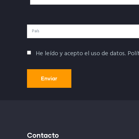
Electrónico
País
He leído y acepto el uso de datos.
Polí
Política De Privacidad
Contacto