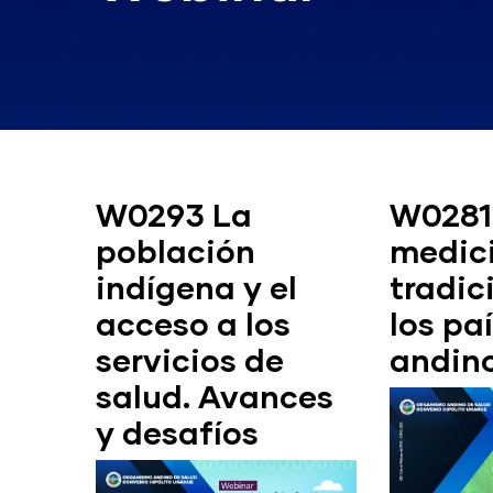
W0293 La
W0281
población
medic
indígena y el
tradic
acceso a los
los pa
servicios de
andin
salud. Avances
y desafíos