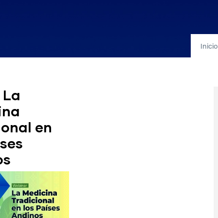
Inicio
 La
ina
ional en
íses
os